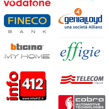
Conservazione Sostitutiva
della fatturazione di Marsh
Nuovo Portale Unico
SpA e Marsh Risk
"Vodafone per te"
Consulting
Portale assicurativo
Progetto Fineco Bank
Genialloyd rete
intermediari
Portale My Home Web di
BTicino
Portale di Effigie, agenzia
fotogiornalistica
VCTO - Value Creation
Through Operation