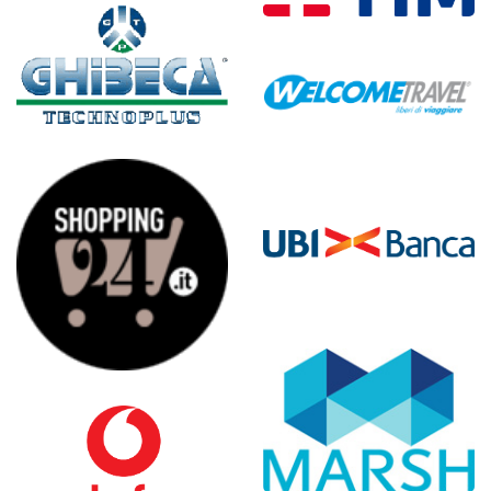
l’Italia
Sito mobile di TIM -
Telecom Portale Unico
Portale TOTALGEST
Portale Welcome Travel
Portali del gruppo UBI
Banca
Shopping24