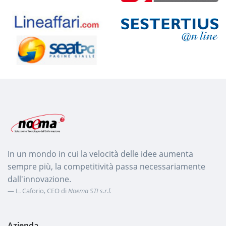
Portale “info412” di
Telecom Italia
NEXO Web Services for
Service Providers
Sestertius @n line
Portale “Lineaffari” per
conto di Seat Pagine Gialle
In un mondo in cui la velocità delle idee aumenta
sempre più, la competitività passa necessariamente
dall'innovazione.
L. Caforio, CEO di
Noema STI s.r.l.
Azienda