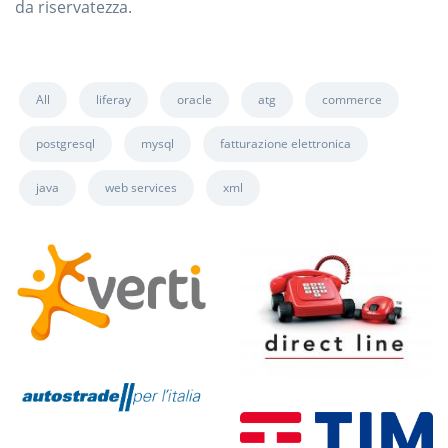
da riservatezza.
All
liferay
oracle
atg
commerce
postgresql
mysql
fatturazione elettronica
java
web services
xml
Progetto di Rebranding
Portale di Preventivazione
Portale di Preventivazione
Responsive B2C e B2B2C
Responsive B2C e B2B2C
Intranext - Autostrade per