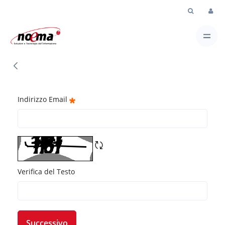
Skip to Main Content
Password Dimenticata
Indirizzo Email
Verifica del Testo
Successivo