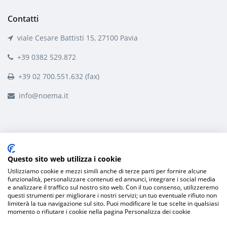
Contatti
viale Cesare Battisti 15, 27100 Pavia
+39 0382 529.872
+39 02 700.551.632 (fax)
info@noema.it
Questo sito web utilizza i cookie
/
/
/
/
Privacy Policy
Sitemap
consulenza
SaaS
Utilizziamo cookie e mezzi simili anche di terze parti per fornire alcune
funzionalità, personalizzare contenuti ed annunci, integrare i social media
/
on-premise
Partita IVA: 01899790180
e analizzare il traffico sul nostro sito web. Con il tuo consenso, utilizzeremo
questi strumenti per migliorare i nostri servizi; un tuo eventuale rifiuto non
limiterà la tua navigazione sul sito. Puoi modificare le tue scelte in qualsiasi
momento o rifiutare i cookie nella pagina Personalizza dei cookie