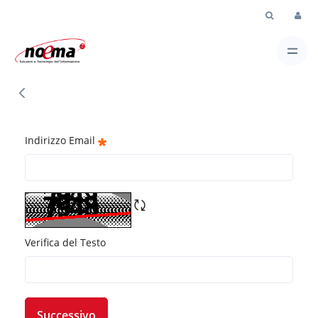
Skip to Main Content
Password Dimenticata
Indirizzo Email
Verifica del Testo
Successivo