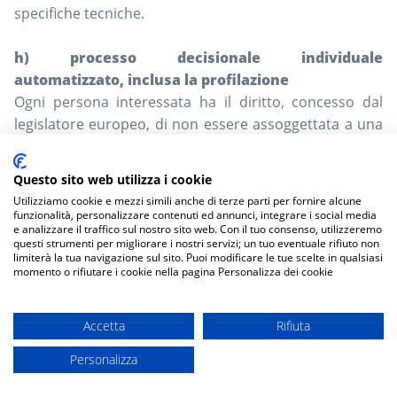
specifiche tecniche.
h) processo decisionale individuale
automatizzato, inclusa la profilazione
Ogni persona interessata ha il diritto, concesso dal
legislatore europeo, di non essere assoggettata a una
decisione basata esclusivamente sul trattamento
automatizzato, inclusa la profilazione, che produce
Questo sito web utilizza i cookie
effetti giuridici su di lui o su di lei, o lo colpisce in modo
Utilizziamo cookie e mezzi simili anche di terze parti per fornire alcune
significativo, a condizione che la decisione (1) non è
funzionalità, personalizzare contenuti ed annunci, integrare i social media
e analizzare il traffico sul nostro sito web. Con il tuo consenso, utilizzeremo
necessario per stipulare o eseguire un contratto tra
questi strumenti per migliorare i nostri servizi; un tuo eventuale rifiuto non
l'interessato e un responsabile del trattamento dei
limiterà la tua navigazione sul sito. Puoi modificare le tue scelte in qualsiasi
momento o rifiutare i cookie nella pagina Personalizza dei cookie
dati, o (2) non è autorizzato dalla legislazione
dell'Unione o dello Stato membro a cui è soggetto il
Questo sito utilizza
cookie
, anche di terze parti, per migliorare la tua
✖
responsabile del trattamento e che stabilisce anche
Accetta
Rifiuta
esperienza di navigazione. Chiudendo questo banner o navigando queste
misure adeguate per salvaguardare i diritti e le libertà
pagine acconsenti all'uso dei
cookie
in conformità alla nostra
cookie policy
.
Personalizza
dell'interessato e gli interessi legittimi, oppure (3) non
Ulteriori informazioni
si basa sul consenso esplicito della persona